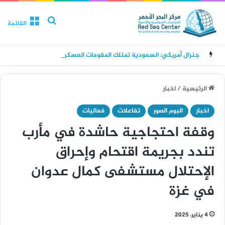
بحث عن
القائمة
جنرال أمريكي: السعودية تمتلك المقومات العسكرية واللوجستية لقيادة تحالف بحري إقليمي يهدف إلى تأمين الملاحة في البحر الأحمر والحد من تهديدات الحوثيين
الرئيسية
/
اخبار
اخبار
البوم الصور
تفاعلات
فعاليات
وقفة احتجاجية حاشدة في مأرب
تندد بجريمة اقتحام وإحراق
الإحتلال مستشفى كمال عدوان
في غزة
4 يناير، 2025