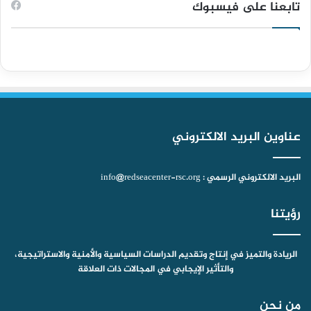
س
o
س
ل
ت
تابعنا على فيسبوك
ب
u
ت
ق
س
و
T
ق
ر
ا
ك
u
ر
ا
ب
b
ا
م
عناوين البريد الالكتروني
e
م
البريد الالكتروني الرسمي : info@redseacenter-rsc.org
رؤيتنا
الريادة والتميز في إنتاج وتقديم الدراسات السياسية والأمنية والاستراتيجية،
والتأثير الإيجابي في المجالات ذات العلاقة
من نحن