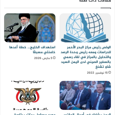
مقالات ذات صلة
الولص رئيس مركز البحر الأحمر
استهداف الخليج… خطة أعدها
للدراسات ومعه رئيس وحدة الرصد
خامنئي مسبقًا
والتحليل بالمركز في لقاء رسمي
5 مارس، 2026
بالسفير الصيني لدى اليمن السيد
شاو تشنغ
15 نوفمبر، 2022
اليمن يشارك في أعمال المؤتمر
مصدر مسؤول بمكتب رئاسة