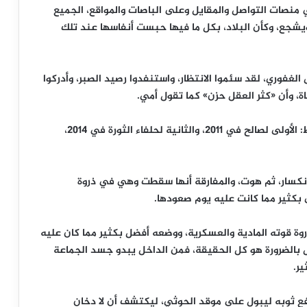
 منصات التواصل والمقايل وعلى الباصات والمواقع، الجميع
 ويشجع، وكأن البلاد، بكل ما فيها حبست أنفاسها عند تلك
الغفوري، لقد سئموا الانتظار، واستنفدوا رصيد الصبر، وأدركوا
ة، وأن «كثر العقل حزن» كما تقول أمي.
في خمسة عشر عاما فقط، شهدنا ثلاث تجارب سقوط: الأولى لصالح في 2011، والثانية لحلفاء الثورة في 2014،
كسار، ثم هوت، والمفارقة أنها سقطت وهي في ذروة
بكثير مما كانت عليه يوم صعودها.
روة قوته المادية والعسكرية، ووضعه أفضل بكثير مما كان عليه
س بالضرورة هو كل الحقيقة، فمن الداخل يبدو جسد الجماعة
ر.
رفع ثوبه ليبول على موقد الحوثي، ليكتشف أن لا دخان