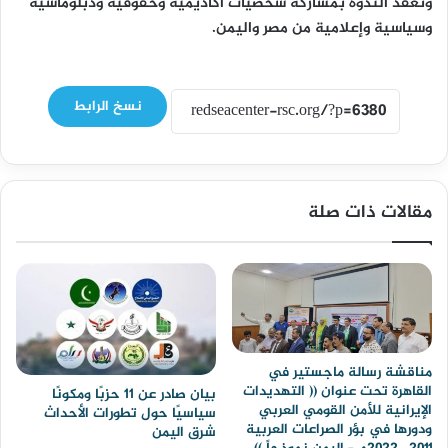
وتعقد الندوة بمشاركة شخصيات أكاديمية وحقوقية ودبلوماسية
وسياسية وإعلامية من مصر واليمن.
نسخ الرابط
مقالات ذات صلة
مناقشة رسالة ماجستير في
القاهرة تحت عنوان (( التهديدات
بيان صادر عن 11 حزبًا ومكونًا
الإيرانية للأمن القومي العربي
سياسيًا حول تطورات الأحداث
ودورها في بؤر الصراعات العربية
شرق اليمن