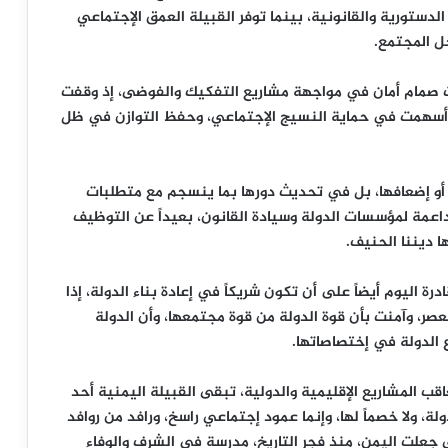
لدستورية والقانونية، بينما توفر القبيلة العمق الإجتماعي
ل المجتمع.
قيت صمام أمان في مواجهة مشاريع التفكيك والفوضى، إذ وقفت
 وأسهمت في حماية النسيج الإجتماعي، وحفظ التوازن في ظل
 أو إضعافها، بل في تحديث دورها بما ينسجم مع متطلبات
داعمة لمؤسسات الدولة وسيادة القانون، بعيداً عن التوظيف
 ديننا الحنيف.
 اليوم أيضاً على أن تكون شريكاً في إعادة بناء الدولة، إذا
صر، وآمنت بأن قوة الدولة من قوة مجتمعها، وأن الدولة
زع الدولة في إختصاصاتها.
قب المشاريع الإقليمية والدولية، تبقى القبيلة اليمنية أحد
لة، ولا خصماً لها، وإنما عمود إجتماعي راسخ، ورافد من روافد
تي جعلت اليمن، منذ فجر التاريخ، مدرسة في الشرف والوفاء