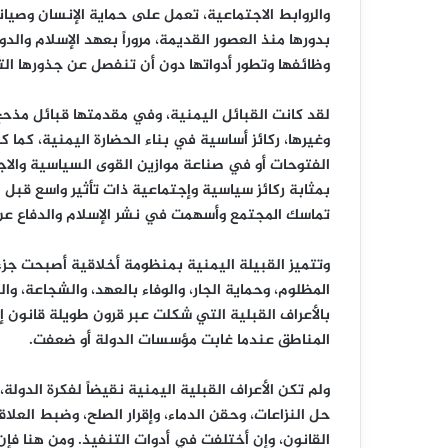
والروابط الاجتماعية، تعمل على حماية الإنسان وصيا
بدورها منذ العصور القديمة، مروراً بعهد الإسلام والدو
وظائفها وتطور أدواتها دون أن تنفصل عن جذورها التا
لقد كانت القبائل اليمنية، وفي مقدمتها قبائل مذحج 
وغيرها، ركائز أساسية في بناء الحضارة اليمنية، كما 
الفتوحات أو في صناعة موازين القوى السياسية والاجتم
بمثابة ركائز سياسية وإجتماعية ذات تأثير واسع قبل 
تماسك المجتمع وأسهمت في نشر الإسلام والدفاع عن 
وتتميز القبيلة اليمنية بمنظومة أخلاقية أصبحت جزءاً
المظلوم، وحماية الجار، والوفاء بالعهد، والشجاعة، والن
بالأعراف القبلية التي شكلت عبر قرون طويلة قانون
المناطق عندما غابت مؤسسات الدولة أو ضعفت.
ولم تكن الأعراف القبلية اليمنية نقيضاً لفكرة الدولة
حل النزاعات، وحقن الدماء، وإقرار الصلح، وضبط الع
القانون، وإن أختلفت في أدوات التنفيذ. ومن هنا فإن