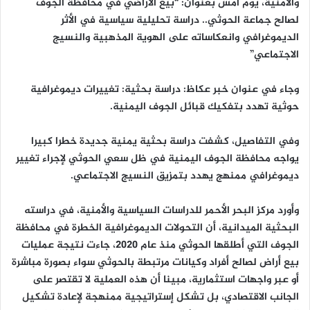
والأمنية، يوم أمس بعنوان: “بيع الأراضي في محافظة الجوف
لصالح جماعة الحوثي.. دراسة تحليلية سياسية في الأثر
الديموغرافي وانعكاساته على الهوية المذهبية والنسيج
الاجتماعي”
وجاء في عنوان خبر عكاظ: دراسة بحثية: تغييرات ديموغرافية
حوثية تهدد بتفكيك قبائل الجوف اليمنية.
وفي التفاصيل، كشفت دراسة بحثية يمنية جديدة خطرا كبيرا
يواجه محافظة الجوف اليمنية في ظل سعي الحوثي لإجراء تغيير
ديموغرافي ممنهج يهدد بتمزيق النسيج الاجتماعي.
وأورد مركز البحر الأحمر للدراسات السياسية والأمنية، في دراسته
البحثية الميدانية، أن التحولات الديموغرافية الخطرة في محافظة
الجوف التي أطلقها الحوثي منذ عام 2020، جاءت نتيجة عمليات
بيع أراض لصالح أفراد وكيانات مرتبطة بالحوثي سواء بصورة مباشرة
أو عبر واجهات استثمارية، مبينا أن هذه العملية لا تقتصر على
الجانب الاقتصادي، بل تشكل إستراتيجية ممنهجة لإعادة تشكيل