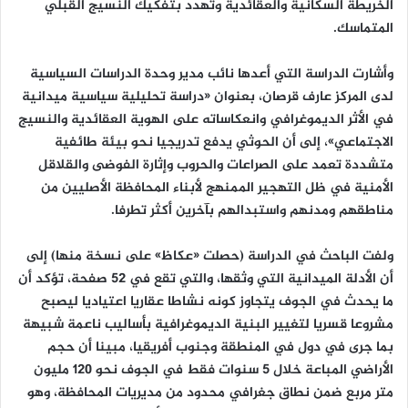
الخريطة السكانية والعقائدية وتهدد بتفكيك النسيج القبلي
المتماسك.
وأشارت الدراسة التي أعدها نائب مدير وحدة الدراسات السياسية
لدى المركز عارف قرصان، بعنوان «دراسة تحليلية سياسية ميدانية
في الأثر الديموغرافي وانعكاساته على الهوية العقائدية والنسيج
الاجتماعي»، إلى أن الحوثي يدفع تدريجيا نحو بيئة طائفية
متشددة تعمد على الصراعات والحروب وإثارة الفوضى والقلاقل
الأمنية في ظل التهجير الممنهج لأبناء المحافظة الأصليين من
مناطقهم ومدنهم واستبدالهم بآخرين أكثر تطرفا.
ولفت الباحث في الدراسة (حصلت «عكاظ» على نسخة منها) إلى
أن الأدلة الميدانية التي وثقها، والتي تقع في 52 صفحة، تؤكد أن
ما يحدث في الجوف يتجاوز كونه نشاطا عقاريا اعتياديا ليصبح
مشروعا قسريا لتغيير البنية الديموغرافية بأساليب ناعمة شبيهة
بما جرى في دول في المنطقة وجنوب أفريقيا، مبينا أن حجم
الأراضي المباعة خلال 5 سنوات فقط في الجوف نحو 120 مليون
متر مربع ضمن نطاق جغرافي محدود من مديريات المحافظة، وهو