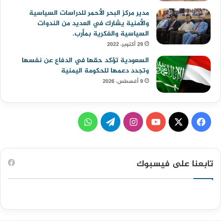
مدير مركز البحر الأحمر للدراسات السياسية
والأمنية يشارك في العديد من الندوات
السياسية والفكرية بمأرب.
29 أكتوبر، 2022
السعودية تؤكد حقها في الدفاع عن نفسها
وتجدد دعمها للحكومة اليمنية
9 أغسطس، 2026
ف
ا
ت
و
ي
X
Y
ن
ي
ا
س
o
س
ل
ت
تابعنا على فيسبوك
ب
u
ت
ق
س
و
T
ق
ر
ا
ك
u
ر
ا
ب