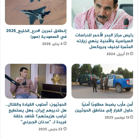
إنطلاق تمرين #درع_الخليج_2026
رئيس مركز البحر الأحمر للدراسات
في السعودية (صور)
السياسية والأمنية ينهي زيارته
4 يناير، 2026
المثمرة لجنيف وبروكسل
21 أبريل، 2024
أمن مأرب يضبط مطلوبًا أمنيًا
الحوثيون: أسلوب القيادة والقتال..
حاول الفرار إلى مناطق الحوثيين
هل تديرهم إيران، وهل يستطيع
ترامب هزيمتهم؟ شاهد حلقة
13 نوفمبر، 2025
فريدة لـ ”عدنان الجبرني”
22 مارس، 2025