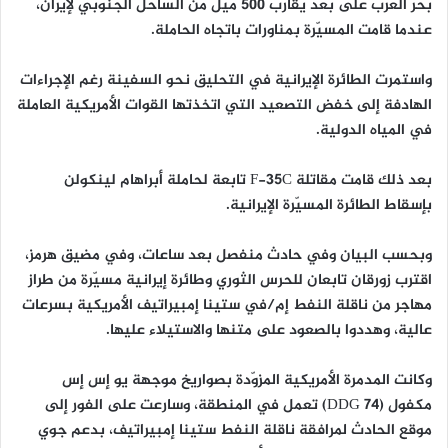
بحر العرب على بُعد يقارب 500 ميل من الساحل الجنوبي لإيران،
عندما قامت المسيّرة بمناورات باتجاه الحاملة.
‏واستمرت الطائرة الإيرانية في التحليق نحو السفينة رغم الإجراءات
الهادفة إلى خفض التصعيد التي اتخذتها القوات الأمريكية العاملة
في المياه الدولية.
‏بعد ذلك قامت مقاتلة F-35C تابعة لحاملة أبراهام لينكولن
بإسقاط الطائرة المسيّرة الإيرانية.
‏وبحسب البيان وفي حادث منفصل بعد ساعات، وفي مضيق هرمز،
اقترب زورقان تابعان للحرس الثوري وطائرة إيرانية مسيّرة من طراز
مهاجر من ناقلة النفط إم/في ستينا إمبيراتيف الأمريكية بسرعات
عالية، وهددوا بالصعود على متنها والاستيلاء عليها.
‏وكانت المدمرة الأمريكية المزوّدة بصواريخ موجهة يو إس إس
مكفول (DDG 74) تعمل في المنطقة، وسارعت على الفور إلى
موقع الحادث لمرافقة ناقلة النفط ستينا إمبيراتيف، بدعم جوي