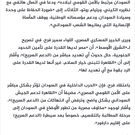
السودان مرتبط بالأمن القومي لبلاده»، ودعا في اتصال هاتفي مع
نظيره الكيني، ويليام روتو، الثلاثاء، إلى «ضرورة الحفاظ على وحدة
وسيادة السودان، ودعم مؤسساته الوطنية، ووقف المأساة
الإنسانية التي يعانيها الشعب السوداني».
ويرى الخبير العسكري المصري، اللواء سمير فرج، في تصريح
لـ«الشرق الأوسط»، أن «مصر لديها القدرة على تأمين الحدود
الجنوبية، حال حدوث أي تهديد مباشر من (الدعم السريع)»، وأشار
إلى أن «القاهرة تتبنى خيار السلام، غير أنها لديها القدرة على
الرد بقوة مع أي تهديد لها».
باعتقاد فرج، فإن «الحرب الداخلية في السودان تؤثر بشكل مباشر
على الأمن القومي المصري»، مضيفاً أن «القاهرة تدعم الجيش
السوداني بشكل واضح، وترفض أي انتهاكات من (الدعم السريع)»،
وأشار لوجود «مخاوف مصرية من تطور الأوضاع في السودان إلى
مرحلة المطالبة بالتقسيم، خصوصاً بعد سيطرة (الدعم السريع)
على إقليم دارفور».