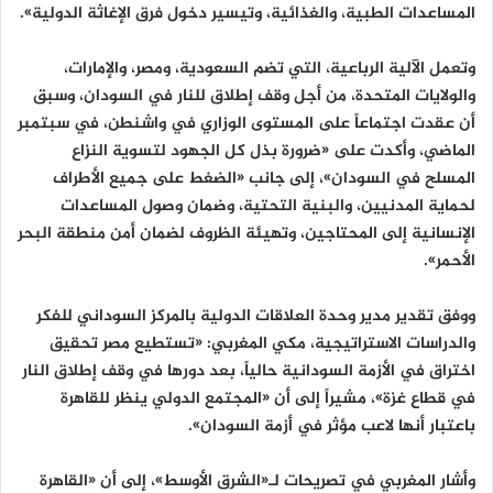
المساعدات الطبية، والغذائية، وتيسير دخول فرق الإغاثة الدولية».
وتعمل الآلية الرباعية، التي تضم السعودية، ومصر، والإمارات،
والولايات المتحدة، من أجل وقف إطلاق للنار في السودان، وسبق
أن عقدت اجتماعاً على المستوى الوزاري في واشنطن، في سبتمبر
الماضي، وأكدت على «ضرورة بذل كل الجهود لتسوية النزاع
المسلح في السودان»، إلى جانب «الضغط على جميع الأطراف
لحماية المدنيين، والبنية التحتية، وضمان وصول المساعدات
الإنسانية إلى المحتاجين، وتهيئة الظروف لضمان أمن منطقة البحر
الأحمر».
ووفق تقدير مدير وحدة العلاقات الدولية بالمركز السوداني للفكر
والدراسات الاستراتيجية، مكي المغربي: «تستطيع مصر تحقيق
اختراق في الأزمة السودانية حالياً، بعد دورها في وقف إطلاق النار
في قطاع غزة»، مشيراً إلى أن «المجتمع الدولي ينظر للقاهرة
باعتبار أنها لاعب مؤثر في أزمة السودان».
وأشار المغربي في تصريحات لـ«الشرق الأوسط»، إلى أن «القاهرة