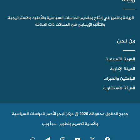
الريادة والتميز في إنتاج وتقديم الدراسات السياسية والأمنية والاستراتيجية،
والتأثير الإيجابي في المجالات ذات العلاقة
من نحن
الهوية التعريفية
الهيئة الإدارية
الباحثين والخبراء.
الهيئة الاستشارية
جميع الحقوق محفوظة 2026 @ مركز البحر الأحمر للدراسات السياسية
والأمنية
تصميم وتطوير : سبأ ويب
‫X
فيسبوك
‫YouTube
انستقرام
تيلقرام
واتساب