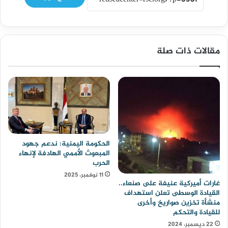
مقالات ذات صلة
الحكومة اليمنية: ندعم جهود
المبعوث الأممي الهادفة لإنهاء
الحرب
11 نوفمبر، 2025
غارات أميركية عنيفة على صنعاء..
القيادة الوسطى تعلن استهداف
منشأة تخزين صواريخ وأخرى
للقيادة والتحكم
22 ديسمبر، 2024