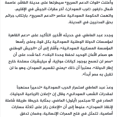
وأعلنت «قوات الدعم السريع» سيطرتها على مدينة الفاشر، عاصمة
شمال دارفور، (غرب السودان)، آخر مقرات الجيش في الإقليم،
واتهمت الحكومة السودانية عناصر «الدعم السريع»، بارتكاب جرائم
بحق المدنيين في المدينة.
وجدد عبد العاطي، في حديثه الأخير، التأكيد على «دعم القاهرة
لمؤسسات الدولة الوطنية السودانية بكل قوة، وعلى رأسها
المؤسسة العسكرية السودانية»، وأشار إلى أن «الجيش الوطني
هو صمام الأمان الوحيد لحفظ وحدة البلاد»، كما شدد على أن
«مصر لن تسمح بوجود كيانات موازية، أو ميليشيات مسلحة خارج
إطار الدولة»، معتبراً أن ذلك «يعني تقسيم السودان، وهو ما لن
تقبل به مصر أبداً».
وعدّ عبد العاطي استمرار الحرب السودانية «تدميراً ممنهجاً
لمقدرات الشعب السوداني»، وقال إن «إعلان (الرباعية الدولية)،
الصادر في 12 سبتمبر (أيلول) الماضي، بمثابة خريطة طريقة شاملة
لإنقاذ السودان»، منوهاً إلى أن «الإعلان ركز على ثلاثة مسارات
أساسية، تتمثل في فتح الممرات الإنسانية، وضمان تدفق