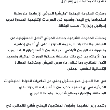
تهديدات محتملة من إسرائيل.
وحذرت الحكومة اليمنية “مليشيا الحوثي الإرهابية من مغبة
استمرارها بزج اليمن وشعبه في الصراعات الإقليمية المدمرة (حرب
إسرائيل وإيران)”، حسب الوكالة.
وحملت الحكومة الشرعية جماعة الحوثي “كامل المسؤولية عن
العواقب والتداعيات الوخيمة المترتبة على أي أعمال إضافية
متهورة، تنطلق من الأراضي اليمنية، من شأنها إغراق البلاد بمزيد
من الأزمات، بما في ذلك مضاعفة عسكرة الممرات المائية، وتهديد
الأمن الغذائي، وما تبقى من فرص العيش، ومفاقمة المعاناة
الإنسانية للشعب اليمني
في هذا السياق حذر مسئول يمني من تداعيات انخراط المليشيات
الحوثية في اي تصعيد جديد من شأنه زيادة التوترات في
المنطقة، والإضرار بمصالح شعوبها، وامنها القومي.
وشدد وزير الخارجية وشؤون المغتربين اليمني شائع الزنداني، في