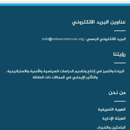
ك
u
ر
ا
ب
b
ا
م
عناوين البريد الالكتروني
e
م
البريد الالكتروني الرسمي : info@redseacenter-rsc.org
رؤيتنا
الريادة والتميز في إنتاج وتقديم الدراسات السياسية والأمنية والاستراتيجية،
والتأثير الإيجابي في المجالات ذات العلاقة
من نحن
الهوية التعريفية
الهيئة الإدارية
الباحثين والخبراء.