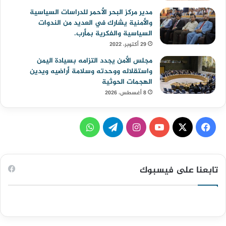
مدير مركز البحر الأحمر للدراسات السياسية
والأمنية يشارك في العديد من الندوات
السياسية والفكرية بمأرب.
29 أكتوبر، 2022
مجلس الأمن يجدد التزامه بسيادة اليمن
واستقلاله ووحدته وسلامة أراضيه ويدين
الهجمات الحوثية
8 أغسطس، 2026
ف
ا
ت
و
ي
X
Y
ن
ي
ا
س
o
س
ل
ت
تابعنا على فيسبوك
ب
u
ت
ق
س
و
T
ق
ر
ا