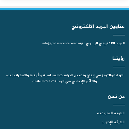
ك
u
ر
ا
ب
b
ا
م
عناوين البريد الالكتروني
e
م
البريد الالكتروني الرسمي : info@redseacenter-rsc.org
رؤيتنا
الريادة والتميز في إنتاج وتقديم الدراسات السياسية والأمنية والاستراتيجية،
والتأثير الإيجابي في المجالات ذات العلاقة
من نحن
الهوية التعريفية
الهيئة الإدارية