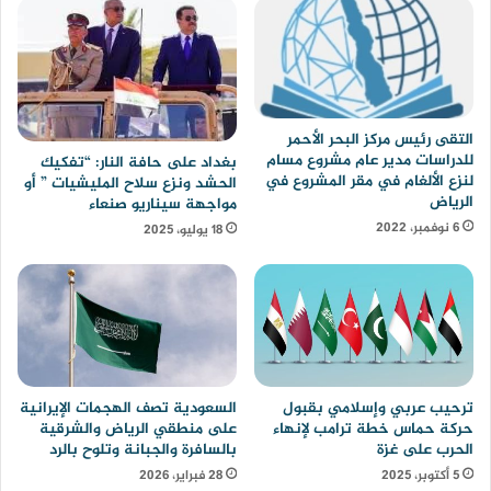
التقى رئيس مركز البحر الأحمر
للدراسات مدير عام مشروع مسام
بغداد على حافة النار: “تفكيك
لنزع الألغام في مقر المشروع في
الحشد ونزع سلاح المليشيات ” أو
الرياض
مواجهة سيناريو صنعاء
6 نوفمبر، 2022
18 يوليو، 2025
ترحيب عربي وإسلامي بقبول
السعودية تصف الهجمات الإيرانية
حركة حماس خطة ترامب لإنهاء
على منطقي الرياض والشرقية
الحرب على غزة
بالسافرة والجبانة وتلوح بالرد
5 أكتوبر، 2025
28 فبراير، 2026