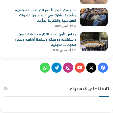
مدير مركز البحر الأحمر للدراسات السياسية
والأمنية يشارك في العديد من الندوات
السياسية والفكرية بمأرب.
29 أكتوبر، 2022
مجلس الأمن يجدد التزامه بسيادة اليمن
واستقلاله ووحدته وسلامة أراضيه ويدين
الهجمات الحوثية
8 أغسطس، 2026
ف
ا
ت
و
ي
X
Y
ن
ي
ا
س
o
س
ل
ت
تابعنا على فيسبوك
ب
u
ت
ق
س
و
T
ق
ر
ا