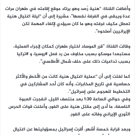
وأضافت القناة: “هنية رُصد وهو يرتاد موقع إقامته في طهران مرات
عدة ويبقى في الغرفة نفسها”، مشيرة إلى أن “ليلة اغتيال هنية
تعطل مكيف غرفته وهو ما كان سيؤدي لإلغاء المهمة لكن
الإيرانيين أصلحوه”.
وقالت القناة: ”قرر الموساد اختيار طهران كمكان لإجراء العملية،
مستبعدا موسكو بسبب مخاوف من رد فعل #روسيا، و #تركيا
بسبب تداعيات ذلك على حلف شمال الأطلسي”.
كما لفتت إلى أن “عملية اغتيال هنية كانت من الأخطر والأكثر
حساسية في تاريخ المخابرات. وأنه كان أحد المشاركين في
التخطيط للهجوم على إسرائيل”.
وفي حوالي الساعة 1:30 بعد منتصف الليل، انفجرت العبوة
الناسفة، ما أدى إلى مقتل هنية على الفور، وأعلنت قوات الحرس
الثوري الإيراني وفاته على الفور.
وبعد قرابة خمسة أشهر، أقرت إسرائيل بمسؤوليتها عن اغتيال