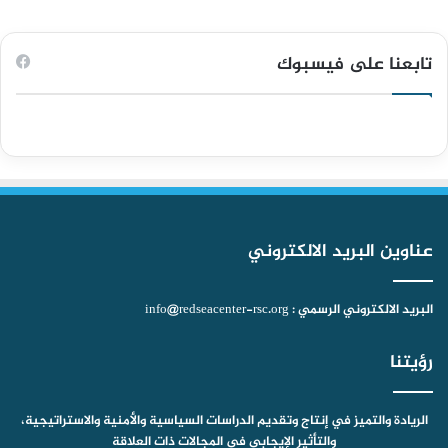
ي
X
Y
ن
ي
ا
س
o
س
ل
ت
تابعنا على فيسبوك
ب
u
ت
ق
س
و
T
ق
ر
ا
ك
u
ر
ا
ب
b
ا
م
عناوين البريد الالكتروني
e
م
البريد الالكتروني الرسمي : info@redseacenter-rsc.org
رؤيتنا
الريادة والتميز في إنتاج وتقديم الدراسات السياسية والأمنية والاستراتيجية،
والتأثير الإيجابي في المجالات ذات العلاقة