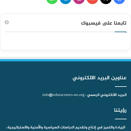
ي
X
Y
ن
ي
ا
س
o
س
ل
ت
تابعنا على فيسبوك
ب
u
ت
ق
س
و
T
ق
ر
ا
ك
u
ر
ا
ب
b
ا
م
عناوين البريد الالكتروني
e
م
البريد الالكتروني الرسمي : info@redseacenter-rsc.org
رؤيتنا
الريادة والتميز في إنتاج وتقديم الدراسات السياسية والأمنية والاستراتيجية،