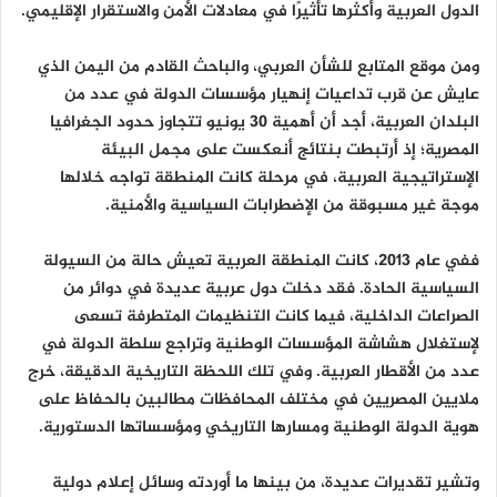
الدول العربية وأكثرها تأثيرًا في معادلات الأمن والاستقرار الإقليمي.
ومن موقع المتابع للشأن العربي، والباحث القادم من اليمن الذي
عايش عن قرب تداعيات إنهيار مؤسسات الدولة في عدد من
البلدان العربية، أجد أن أهمية 30 يونيو تتجاوز حدود الجغرافيا
المصرية؛ إذ أرتبطت بنتائج أنعكست على مجمل البيئة
الإستراتيجية العربية، في مرحلة كانت المنطقة تواجه خلالها
موجة غير مسبوقة من الإضطرابات السياسية والأمنية.
ففي عام 2013، كانت المنطقة العربية تعيش حالة من السيولة
السياسية الحادة. فقد دخلت دول عربية عديدة في دوائر من
الصراعات الداخلية، فيما كانت التنظيمات المتطرفة تسعى
لإستغلال هشاشة المؤسسات الوطنية وتراجع سلطة الدولة في
عدد من الأقطار العربية. وفي تلك اللحظة التاريخية الدقيقة، خرج
ملايين المصريين في مختلف المحافظات مطالبين بالحفاظ على
هوية الدولة الوطنية ومسارها التاريخي ومؤسساتها الدستورية.
وتشير تقديرات عديدة، من بينها ما أوردته وسائل إعلام دولية