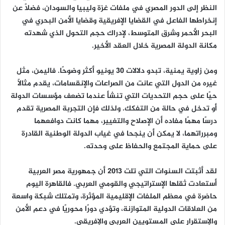
النظر إلى الدور المصري في ملفات غزة وليبيا والسودان، فضلًا عن
إنخراطها الفاعل في القضايا الإفريقية وقضايا الأمن البحري في
البحر الأحمر وشرق المتوسط، لإدراك حجم التحول الذي شهدته
مكانة الدولة المصرية خلال العقد الأخير.
ومن زاوية يمنية، تبدو دلالات 30 يونيو أكثر وضوحًا. فاليمن، مثل
غيره من الدول التي عانت من الصراعات والإنقسامات، يقدم مثالًا
حيًا على حجم التحديات التي تنشأ عندما تضعف مؤسسات الدولة
أو تدخل في حالة من التفكك. ولذلك فإن التجربة المصرية تقدم
درسًا مهمًا مفاده أن الإصلاح والتغيير، مهما كانت دوافعهما
ومبرراتهما، لا يمكن أن ينجحا في غياب الدولة الوطنية القادرة
على حماية المجتمع والحفاظ على وحدته.
لقد أثبتت السنوات التي تلت 2013 أن جمهورية مصر العربية
أستعادت ثقلها الإستراتيجي والقومي العربي. فالقاهرة اليوم
حاضرة في معظم الملفات الإقليمية المؤثرة، وتمتلك شبكة واسعة
من العلاقات الدولية المتوازنة، وتؤدي دورًا محوريًا في دعم الأمن
والإستقرار على المستويين العربي والإفريقي.