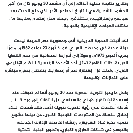
وتقارير متابعة محلية آنذاك، إلى أن مشهد 30 يونيو كان من أكبر
الحشود الشعبية في التاريخ المعاصر، الأمر الذي منح الحدث بعد
سياسي وإستراتيجي إستثنائي، وجعله محل إهتمام ومتابعة من
مختلف العواصم الإقليمية والدولية.
لقد أثبتت التجربة التاريخية أنى جمهورية مصر العربية ليست
دولة عادية في محيطها العربي. فمنذ ثورة 23 يوليو 1952م، مرورًا
بحرب أكتوبر 1973م، وصولًا إلى أدوارها المتعاقبة في دعم القضايا
العربية، ظلت القاهرة تمثل أحد الأعمدة الرئيسية للنظام الإقليمي
العربي. ولذلك فإن إستقرار مصر أو إضطرابها ينعكس بصورة مباشرة
على التوازنات الإقليمية.
ولعل ما يميز التجربة المصرية بعد 30 يونيو أنها لم تتوقف عند
إستعادة الإستقرار الأمني والسياسي، بل أنتقلت إلى مرحلة بناء
شاملة أعتمدت على رؤية تنموية طويلة الأمد. فقد شهدت البلاد
إطلاق سلسلة من المشروعات القومية الكبرى، من بينها مشروع
تنمية محور قناة السويس، وإنشاء العاصمة الإدارية الجديدة،
والتوسع في شبكات الطرق والكباري، وتطوير البنية التحتية