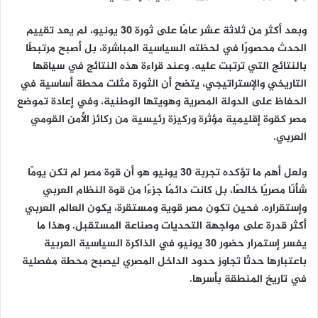
وبعد أكثر من ثلاثة عشر عامًا على ثورة 30 يونيو، لم يعد تقييم
الحدث محصورًا في لحظته السياسية المباشرة، بل أصبح مرتبطًا
بالنتائج التي ترتبت عليه. وعند قراءة هذه النتائج في سياقها
التاريخي والإستراتيجي، يتضح أن الثورة مثلت محطة أساسية في
الحفاظ على الدولة المصرية وهويتها الوطنية، وفي إعادة تموضع
مصر كقوة إقليمية مؤثرة وركيزة رئيسية من ركائز الأمن القومي
العربي.
ولعل أهم ما تؤكده تجربة 30 يونيو هو أن قوة مصر لم تكن يومًا
شأنًا مصريًا خالصًا، بل كانت دائمًا جزءًا من قوة النظام العربي
وإستقراره. فحين تكون مصر قوية ومستقرة، يكون العالم العربي
أكثر قدرة على مواجهة التحديات وصناعة المستقبل. وهذا ما
يفسر إستمرار حضور 30 يونيو في الذاكرة السياسية العربية
باعتبارها حدثًا تجاوز حدود الداخل المصري ليصبح محطة مفصلية
في تاريخ المنطقة بأسرها.