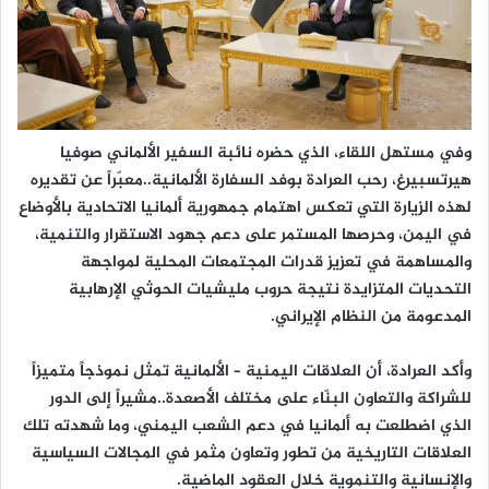
وفي مستهل اللقاء، الذي حضره نائبة السفير الألماني صوفيا
هيرتسبيرغ، رحب العرادة بوفد السفارة الألمانية..معبّراً عن تقديره
لهذه الزيارة التي تعكس اهتمام جمهورية ألمانيا الاتحادية بالأوضاع
في اليمن، وحرصها المستمر على دعم جهود الاستقرار والتنمية،
والمساهمة في تعزيز قدرات المجتمعات المحلية لمواجهة
التحديات المتزايدة نتيجة حروب مليشيات الحوثي الإرهابية
المدعومة من النظام الإيراني.
وأكد العرادة، أن العلاقات اليمنية – الألمانية تمثل نموذجاً متميزاً
للشراكة والتعاون البنّاء على مختلف الأصعدة..مشيراً إلى الدور
الذي اضطلعت به ألمانيا في دعم الشعب اليمني، وما شهدته تلك
العلاقات التاريخية من تطور وتعاون مثمر في المجالات السياسية
والإنسانية والتنموية خلال العقود الماضية.