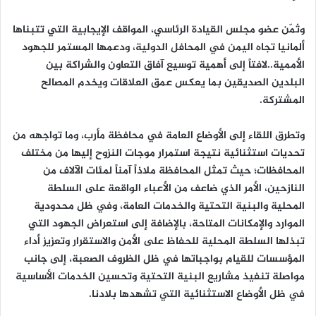
وثمّن عضو مجلس القيادة الرئاسي، المواقف الإيجابية التي تتبناها
ألمانيا تجاه اليمن في المحافل الدولية، ودعمها المستمر للجهود
الأممية..لافتاً إلى أهمية توسيع آفاق التعاون والشراكة بين
البلدين الصديقين بما يعكس عمق العلاقات ويخدم المصالح
المشتركة.
وتطرق اللقاء إلى الأوضاع العامة في محافظة مأرب، وما تواجهه من
تحديات استثنائية نتيجة استمرار موجات النزوح إليها من مختلف
المحافظات؛ حيث تمثل المحافظة ملاذاً آمناً لمئات الآلاف من
النازحين، الأمر الذي ضاعف من الأعباء الواقعة على السلطة
المحلية والبنية التحتية والخدمات العامة، وفي ظل محدودية
الموارد والإمكانات المتاحة، بالإضافة إلى استعراض الجهود التي
تبذلها السلطة المحلية للحفاظ على الأمن والاستقرار وتعزيز أداء
المؤسسات للقيام بواجباتها في ظل الظروف الصعبة، إلى جانب
مواصلة تنفيذ مشاريع البنية التحتية وتحسين الخدمات الأساسية
في ظل الأوضاع الاستثنائية التي تشهدها بلادنا.