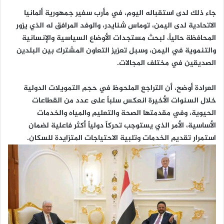
جاء ذلك لدى استقباله اليوم، في مأرب سفير جمهورية ألمانيا
الاتحادية لدى اليمن، توماس شنايدر، والوفد المرافق له الذي يزور
المحافظة حالياً، لبحث مستجدات الأوضاع السياسية والإنسانية
والتنموية في اليمن، وسبل تعزيز التعاون المشترك بين البلدين
الصديقين في مختلف المجالات.
العرادة أوضح، أن التراجع الملحوظ في حجم التمويلات الدولية
خلال السنوات الأخيرة انعكس سلباً على عدد من القطاعات
الحيوية، وفي مقدمتها الصحة والتعليم والمياه والخدمات
الأساسية، الأمر الذي يستوجب تحركاً دولياً أكثر فاعلية لضمان
استمرار تقديم الخدمات وتلبية الاحتياجات المتزايدة للسكان.