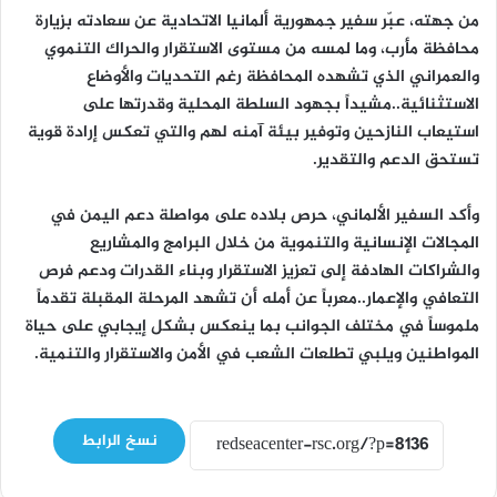
من جهته، عبّر سفير جمهورية ألمانيا الاتحادية عن سعادته بزيارة
محافظة مأرب، وما لمسه من مستوى الاستقرار والحراك التنموي
والعمراني الذي تشهده المحافظة رغم التحديات والأوضاع
الاستثنائية..مشيداً بجهود السلطة المحلية وقدرتها على
استيعاب النازحين وتوفير بيئة آمنه لهم والتي تعكس إرادة قوية
تستحق الدعم والتقدير.
وأكد السفير الألماني، حرص بلاده على مواصلة دعم اليمن في
المجالات الإنسانية والتنموية من خلال البرامج والمشاريع
والشراكات الهادفة إلى تعزيز الاستقرار وبناء القدرات ودعم فرص
التعافي والإعمار..معرباً عن أمله أن تشهد المرحلة المقبلة تقدماً
ملموساً في مختلف الجوانب بما ينعكس بشكل إيجابي على حياة
المواطنين ويلبي تطلعات الشعب في الأمن والاستقرار والتنمية.
نسخ الرابط