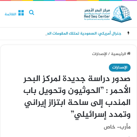
بحث عن
القائمة
جنرال أمريكي: السعودية تمتلك المقومات العسكرية واللوجستية لقيادة تحالف بحري إقليمي يهدف إلى تأمين الملاحة في البحر الأحمر والحد من تهديدات الحوثيين
الرئيسية
/
الإصدارات
الإصدارات
صدور دراسة جديدة لمركز البحر
الأحمر : ”الحوثيون وتحويل باب
المندب إلى ساحة ابتزاز إيراني
وتمدد إسرائيلي”
مأرب- خاص