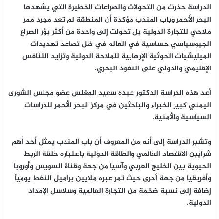
الدراسة حذرت من التحولات والصراعات الخطيرة التي يشهدها
البحر الأحمر وباب المندب مؤكدة أن المنطقة لم تعد مجرد ممر
ملاحي للتجارة الدولية بل تحولت إلى واحدة من أكثر بؤر الصراع
الجيوسياسي حساسية في العالم في ظل تصاعد تهديدات
الميليشيات الحوثية الإرهابية للملاحة الدولية وتزايد التنافس
الإقليمي والدولي على النفوذ البحري.
أعد هذه الدراسة الدكتور عبده سعيد المغلس عضو مجلس الشورى
اليمني كبير الخبراء والباحثين في مركز البحر الأحمر للدراسات
السياسية والأمنية.
وتشير الدراسة إلى أنه من المعروف أن باب المندب يمثل أحد أهم
شرايين الاقتصاد العالمي والطاقة الدولية باعتباره حلقة الربط
الحيوية بين الخليج العربي وآسيا من جهة وقناة السويس وأوروبا
وأفريقيا من جهة أخرى حيث تمر عبره ملايين براميل النفط يومياً
إضافة إلى نسبة ضخمة من التجارة العالمية وسلاسل الإمداد
الدولية.