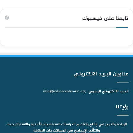
ي
X
Y
ن
ي
ا
س
o
س
ل
ت
تابعنا على فيسبوك
ب
u
ت
ق
س
و
T
ق
ر
ا
ك
u
ر
ا
ب
b
ا
م
عناوين البريد الالكتروني
e
م
البريد الالكتروني الرسمي : info@redseacenter-rsc.org
رؤيتنا
الريادة والتميز في إنتاج وتقديم الدراسات السياسية والأمنية والاستراتيجية،
والتأثير الإيجابي في المجالات ذات العلاقة