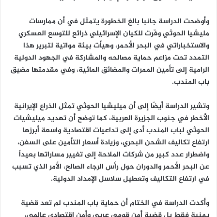
وأوضحت الدراسة جانبا بالغ الخطورة يتمثل في أن ممارسات
مليشيا الحوثي وفّرت للكيان الإسرائيلي ذرائع للتوسع العسكري
والاستخباراتي في البحر الأحمر، وهيأت بيئة مواتية لتبرير هذا
التمدد تحت مزاعم حماية مصالحه والمشاركة في الجهود الدولية
الرامية إلى تأمين الممرات والمضائق المائية، وفي مقدمتها مضيق
باب المندب.
وتشير الدراسة أيضًا إلى أن ميليشيا الحوثي تمثل الذراع الإيرانية
الأخطر في جنوب الجزيرة العربية، كما توضح أن تهديد ميليشيات
الحوثي لباب المندب أدى إلى تداعيات اقتصادية واسعة أبرزها
ارتفاع تكاليف الشحن البحري، وزيادة أسعار التأمين على السفن،
واضطرار عدد كبير من شركات الملاحة إلى تغيير مساراتها بعيداً
عن البحر الأحمر والدوران حول رأس الرجاء الصالح، الأمر الذي تسبب
في ارتفاع التكاليف وتعطيل سلاسل الإمداد الدولية.
وأكدت الدراسة في الختام أن حماية باب المندب لم تعد قضية
يمنية فقط بل قضية أمن قومي عربي وأمن اقتصادي عالمي،