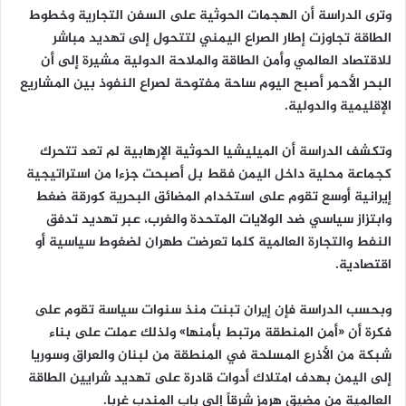
وترى الدراسة أن الهجمات الحوثية على السفن التجارية وخطوط
الطاقة تجاوزت إطار الصراع اليمني لتتحول إلى تهديد مباشر
للاقتصاد العالمي وأمن الطاقة والملاحة الدولية مشيرة إلى أن
البحر الأحمر أصبح اليوم ساحة مفتوحة لصراع النفوذ بين المشاريع
الإقليمية والدولية.
وتكشف الدراسة أن الميليشيا الحوثية الإرهابية لم تعد تتحرك
كجماعة محلية داخل اليمن فقط بل أصبحت جزءا من استراتيجية
إيرانية أوسع تقوم على استخدام المضائق البحرية كورقة ضغط
وابتزاز سياسي ضد الولايات المتحدة والغرب، عبر تهديد تدفق
النفط والتجارة العالمية كلما تعرضت طهران لضغوط سياسية أو
اقتصادية.
وبحسب الدراسة فإن إيران تبنت منذ سنوات سياسة تقوم على
فكرة أن «أمن المنطقة مرتبط بأمنها» ولذلك عملت على بناء
شبكة من الأذرع المسلحة في المنطقة من لبنان والعراق وسوريا
إلى اليمن بهدف امتلاك أدوات قادرة على تهديد شرايين الطاقة
العالمية من مضيق هرمز شرقاً إلى باب المندب غربا.