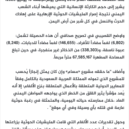
يشير إلى حجم الكارثة الإنسانية التي يعيشها أبناء الشعب
اليمني نتيجة إصرار المليشيات الحوثية الإرهابية على إهلاك
الحرث والنسل في كل شبر من أرض اليمن.
واوضح القصيبي في تصريح صحافي أن هذه الحصيلة تشمل:
(6,802) لغماً مضاداً للأفراد، (146,655) لغماً مضاداً للدبابات، (8,240)
عبوة ناسفة، و(338,303) من الذخائر غير منفجرة، في حين تبلغ
المساحة المطهرة 67,585,167 متراً مربعاً.
وأضاف “ما حققه مشروع «مسام» وإن كان يمثل إنجازاً يُحسب
للمشروع الذي تموله المملكة العربية السعودية بالكامل وفقاُ
للمعايير الدولية المتعلقة بالأعمال المتعلقة بنزع الألغام؛ إلا أنه
يُعد مؤشراً يثير القلق من الخطر الذي يواجهه المواطن اليمني
العاد ،خلال ممارسته حياته اليومية، والمتمثلة في رغبة حوثية
عارمة في قتله بأي وسيلة وفي أي موقع” .
وحول تقديرات عدد الألغام التي قامت المليشيات الحوثية بزراعتها