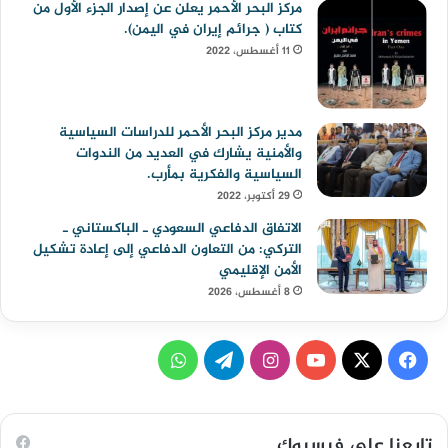
مركز البحر الأحمر يعلن عن إصدار الجزء الأول من
كتاب ( جرائم إيران في اليمن).
11 أغسطس، 2022
مدير مركز البحر الأحمر للدراسات السياسية
والأمنية يشارك في العديد من الندوات
السياسية والفكرية بمأرب.
29 أكتوبر، 2022
الاتفاق الدفاعي السعودي ـ الباكستاني ـ
التركي: من التعاون الدفاعي إلى إعادة تشكيل
الأمن الإقليمي
8 أغسطس، 2026
ف
ا
ت
و
ي
X
Y
ن
ي
ا
س
o
س
ل
ت
تابعنا على فيسبوك