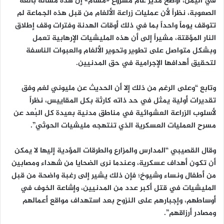
في اليمن، أوضح مدير عام مشروع «مسام» إن هذه مسألة بالغة
الصعوبة، نظراً لأن عمليات زراعة الألغام من قبل هذه الجماعة لم
تتوقف يوماً واحداً بما في ذلك أوقات الهدنة وفترات وقف إطلاق
النار المؤقتة، مشيراً إلى أن هذه المليشيات الإرهابية تعمل
وبشكل متواصل على تطوير وتحوير الألغام والعبوات الناسفة
لتحقيق أهدافها الإجرامية في حق المدنيين.
وتابع “وعلى الرغم من ذلك إلا أن الحديث عن مليوني لغم وفق
تقديرات أولية يمثل في حد ذاته كارثة بكل المقاييس، نظراً
لأسلوب الزراعة العشوائية في مناطق مدنية بعيدة كل البُعد عن
مسرح العمليات العسكرية الذي تنتهجه مليشيات الحوثي”.
وقال القصيبي “المدارس والمزارع والطرقات المؤدية إليها لا يمكن
أن تكون أهداف عسكرية، وعندما نرى الضحايا من شهداء ومصابين
من أطفال ونساء وشيوخ؛ فإن ذلك يشير إلى رغبة واضحة من قبل
المليشيات في قتل أكبر عدد من المدنيين، وإشاعة الخوف في
أوساطهم، وإجبارهم على النزوح بعد استهداف مواقع أعمالهم
ومصادر أرزاقهم”.