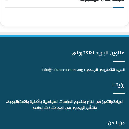
ب
u
ت
ق
س
و
T
ق
ر
ا
ك
u
ر
ا
ب
b
ا
م
عناوين البريد الالكتروني
e
م
البريد الالكتروني الرسمي : info@redseacenter-rsc.org
رؤيتنا
الريادة والتميز في إنتاج وتقديم الدراسات السياسية والأمنية والاستراتيجية،
والتأثير الإيجابي في المجالات ذات العلاقة
من نحن