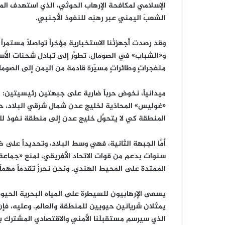
الإسلامي لمكافحة الإرهاب الحوثي، الذي استهدف المم
الشعبَ اليمني عبر رهنِه للنفوذ الأجنبي.
وقد رصدت أجهزتُنا الاستخبارية مؤخراً تواصلاً مست
و«الشباب» في الصومال، تطوَّر إلى تبادل شحنات الأس
متفجراتٍ وطائراتٍ مسيّرة قادمة من اليمن إلى الصوم
ميدانياً، نخوض حرباً ضارية على جبهتين رئيسيتين:
«غوليس» المحاذية لخليج عدن شمال شرقي البلاد، حيث 
المنطقة كي لا يتحوَّل خليج عدن إلى منطقة نفوذ للج
أمَّا الجبهة الثانية، فهي وسط البلاد، وتحديداً ع
سنوات بدعم من قوات الاتحاد الأفريقي، لمنع «جماعة
الممتدة على المحيط الهندي. ونحن نحرزُ تقدماً مهماً
يسعى الإرهابيون للسيطرة على المياه البحرية الحي
يمثلان شريانين حيويين للمنطقة والعالم. وعليه، فإنّ
الذي سيرسم مستقبلَنا الأمني والاقتصادي المشترك بو