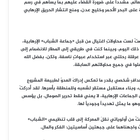
عالم. مشدداً على ضرورة القضاء عليهم بما يساهم في رسم
على البحر الأحمر وخليج عدن، ومنع انتشار الحريق الإرهابي
ِي الأول رئيساً للصومال في عام 2012، تعرَّضتُ لست محاولاتِ اغتيال من قبل «جماعة الشباب» الإرهابية،
ار) 2025 في مقديشو. في ذلك اليوم، وبينما كنت في طريقي إلى المطار للانضمام إلى
ن عرقلة رحلتي عبر استخدام عبواتٍ ناسفة. ولكن، بفضل الله
شلوا في جميع محاولاتهم السابقة.
ستهدافٍ شخصي بقدر ما تعكس إدراكَ العدوّ لطبيعة المشروع
ب، وبناء مستقبلٍ مستقر لشعبه وللمنطقة بأسرها. لقد أدركتْ
ن الجماعات الإرهابية، لا يعني فقط تحرير الصومال، بل يؤسس
هو ما يمثل تهديداً وجودياً لها.
ُمي المنصب للمرة الثانية في عام 2022، جعلتُ من أولوياتي نقلَ المعركة إلى قلب تنظيمي «الشباب»
ث واجهناهما على جبهتين أساسيتين: الفكر والمال.