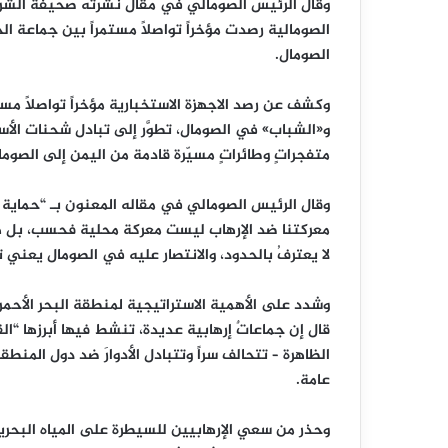
الصومالية رصدت مؤخراً تواصلاً مستمراً بين جماع
الصومال.
وكشف عن رصد الاجهزة الاستخبارية مؤخراً تواصلاً 
و«الشباب» في الصومال، تطوَّر إلى تبادل شحنات الأس
متفجراتٍ وطائراتٍ مسيّرة قادمة من اليمن إلى الصوم
وقال الرئيس الصومالي في مقاله المعنون بـ “حماية أم
معركتنا ضد الإرهاب ليست معركة محلية فحسب، بل هي
لا يعترفُ بالحدود، والانتصار عليه في الصومال يعني 
وشدد على الأهمية الاستراتيجية لمنطقة البحر الأحم
قال إن جماعاتٌ إرهابية عديدة، تنشط فيها أبرزها “ال
الظاهرة – تتحالف سراً وتتبادل الأدوارَ ضد دول المنطق
عامة.
وحذر من سعي الإرهابيين للسيطرة على المياه البحر