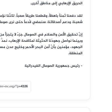
الحريق الإرهابي إلى مناطق أخرى.
لقد دفعنا ثمناً باهظاً، وقطعنا طريقاً صعباً، لكنَّنا نؤ
شعبنا، ودعم أصدقائنا، سنمضي قُدماً حتى نرى صومالاً 
إنَّ تحقيق الأمن والسلام في الصومال جزءٌ لا يتجزأ م
وبينما نواصل جهودَنا الحثيثة لمكافحة الإرهاب، نمدُّ
الجهود، مؤمنين بأنَّ أمن البحر الأحمر وخليج عدن م
المنطقة.
– رئيس جمهورية الصومال الفيدرالية