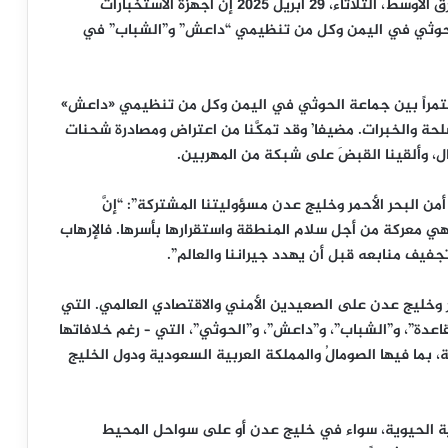
وقال الرئيس الصومالي في مقال نشرته صحيفة الشرق الأوسط، الثلاثاء، 29 أبريل 2025 إن أجهزة الاستخبارات
ة الحوثي في اليمن وكل من تنظيمي “داعش” و”الشباب” في
مستمراً بين جماعة الحوثي في اليمن وكل من تنظيمي «داعش»
لحة والخبرات. مضيفا’ وقد تمكَّنا من اعتراض ومصادرة شحنات
ال، وألقينا القبضَ على شبكة من المهربين.
ن البحر الأحمر وخليج عدن مسؤوليتنا المشتركة”: “إنَّ
 معركة من أجل سلام المنطقة واستقرارها بأسرها. فالإرهاب
تجفيف منابعه قبل أن يهدد جيراننا والعالم”.
ر وخليج عدن على الصعيدين الأمني والاقتصادي العالمي. التي
قاعدة”، و”الشباب”، و”داعش”، و”الحوثي”، التي – رغم خلافاتها
ة، بما فيها الصومالُ والمملكة العربية السعودية ودول الخليج
ية الحيوية، سواء في خليج عدن أو على سواحل المحيط