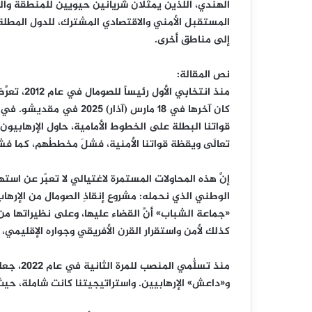
الهندي، اللذين يمثلان شريانين حيويين للمنطقة وال
المستقبل الأمني والاقتصادي المشترك، للدول المطلة 
إلى مناطق أخرى.
نص المقالة:
منذ انتخاب
كان آخرها في 18 مارس (آذ
قواتنا البطلة على الخطوط الأمامية، حاول الإرهابيو
تعالَى ويقظة قواتنا الأمنية، فشلَ مخططُهم، كما ف
إنَّ هذه المحاولات المستمرة لاغتيالي لا تعبّر عن ا
الوطني الذي نحمله: مشروع إنقاذِ الصومال من الإرها
«جماعة الشباب» أنَّ القضاء عليها، وعلى نظيراتها م
كذلك لأمن واستقرار القرن الأفريقي وجواره الإقليمي، و
منذ تسلّ
و«داعش» الإرهابيين. واستراتيجيتنا كانت شاملة، حي