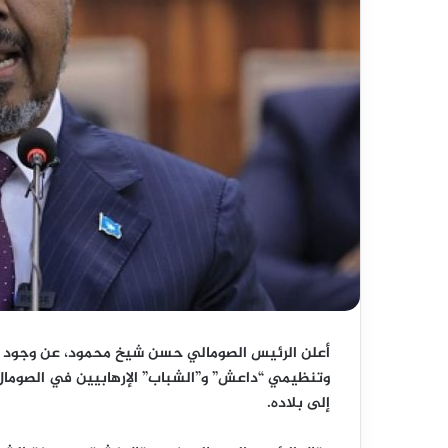
أعلن الرئيس الصومالي حسن شيخ محمود، عن وجود عل
وتنظيمي “داعش” و”الشباب” الإرهابيين في الصومال
إلى بلاده.