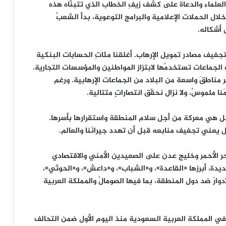
لفكري، عملنا مع أكثر من 300 من كبار العلماء والدعاة على كشف زيفِ الخطاب الذي تتبنَّاه هذه
 خلال الحملات الإعلامية والبرامج التوعوية، بدأ الشعبُ
 أشكاله.
تجفيف مصادر تمويل الإرهاب. أغلقنا مئاتِ الحسابات البنكية
الجماعات تستخدمُها لابتزاز المواطنين والمؤسسات التجارية.
مناطقَ واسعة من البلاد من الجماعات الإرهابية. ورغم
َنا ملموسٌ، ولا نزال نحقّق انتصاراتٍ متتالية.
ل هي معركة من أجل سلام المنطقة واستقرارها بأسرها.
ال يعني تجفيف منابعه قبل أن تهدد جيرانَنا والعالم.
بحر الأحمر وخليج عدن على الصعيدين الأمني والاقتصادي
دة، أبرزها «القاعدة»، و«الشباب»، و«داعش»، و«الحوثي»،
أدوارَ ضد دول المنطقة، بما فيها الصومالُ والمملكة العربية
ا في المملكة العربية السعودية منذ اليوم الأول ضمن التحالف