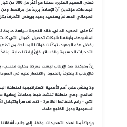
فعلى الصعيدِ ا
الجماعات، مؤكدين أنَّ الإسلامَ بريءٌ من جرائمها. ومن
الصومالي المسالمُ يستعيد وعيه ويرفض التَّطرفَ بكل
أمَّا على الصعيد المالي، فقد انتهجنا سياسة صارمة ل
المشبوهة، وأوقفنا شبكاتِ تحصيل الأموال التي كانت 
بفضل هذه الجهود، تمكَّنت قواتنا المسلحة من تطهير 
التحديات الجسيمة والخسائر، فإنَّ إرادتنا صلبة، وتقدُّم
إنَّ معركتنا ضد الإرهاب ليست معركة محلية فحسب، ب
فالإرهاب لا يعترفُ بالحدود، والانتصار عليه في الصوم
ولا يخفَى على أحدٍ الأهمية الاستراتيجية لمنطقة ال
العالمي. وهي منطقة تنشط فيها جماعاتٌ إرهابية عدي
التي – رغم خلافاتها الظاهرة – تتحالف سراً وتتبادل ال
السعودية ودول الخليج عامة.
وإدراكاً منا لهذه التهديدات، وقفنا إلى جانب أشقائن