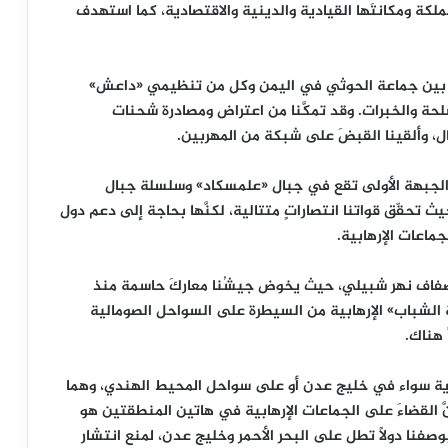
لكة ومكانتَها القيادية والدينية والاقتصادية، كما استهدف
مراً بين جماعة الحوثي في اليمن وكل من تنظيمي «داعش»
لحة والخبرات. وقد تمكَّنا من اعتراض ومصادرة شحنات
ال، وألقينا القبضَ على شبكة من المهربين.
 الجبهة الأولى تقع في جبال «علمسكاد» وسلسلة جبال
تحقّق قواتنا انتصاراتٍ متتالية، لكنَّها بحاجة إلى دعم دول
ماعات الإرهابية.
لى ضفاف نهر شبيلي، حيث يخوض جيشُنا معاركَ حاسمة منذ
 الشباب» الإرهابية من السيطرة على السواحل الصومالية
 هناك.
وية سواء في خليج عدن أو على سواحل المحيط الهندي، وهما
َ القضاءَ على الجماعات الإرهابية في هاتين المنطقتين هو
صفنا دولاً تطل على البحر الأحمر وخليج عدن، لمنع انتشار