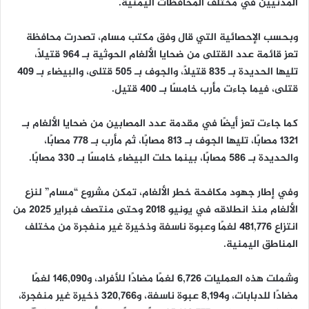
المدنيين في مختلف المحافظات اليمنية.
وبحسب الإحصائية التي قال وفق مكتب مسام، تصدرت محافظة
تعز قائمة عدد القتلى من ضحايا الألغام الحوثية بـ 964 قتيلًا،
تليها الحديدة بـ 835 قتيلًا، والجوف بـ 505 قتلى، والبيضاء بـ 409
قتلى، فيما جاءت مأرب خامسًا بـ 400 قتيل.
كما جاءت تعز أيضًا في مقدمة عدد المصابين من ضحايا الألغام بـ
1321 مصابًا، تليها الجوف بـ 813 مصابًا، ثم مأرب بـ 778 مصابًا،
والحديدة بـ 586 مصابًا، بينما حلت البيضاء خامسًا بـ 330 مصابًا.
وفي إطار جهود مكافحة خطر الألغام، تمكن مشروع “مسام” لنزع
الألغام منذ انطلاقه في يونيو 2018 وحتى منتصف فبراير 2025 من
انتزاع 481,776 لغمًا وعبوة ناسفة وذخيرة غير منفجرة من مختلف
المناطق اليمنية.
وشملت هذه العمليات 6,726 لغمًا مضادًا للأفراد، و146,090 لغمًا
مضادًا للدبابات، و8,194 عبوة ناسفة، و320,766 ذخيرة غير منفجرة،