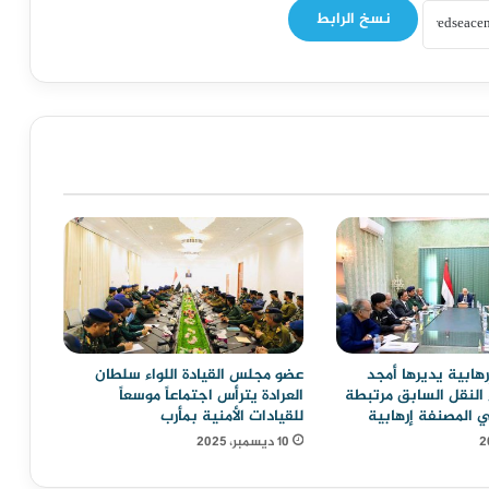
نسخ الرابط
ابية يديرها أمجد
عضو مجلس القيادة اللواء سلطان
ء النقل السابق مرتبطة
العرادة يترأس اجتماعاً موسعاً
 المصنفة إرهابية
للقيادات الأمنية بمأرب
10 ديسمبر، 2025